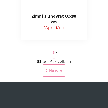
Zimní slunovrat 60x90
cm
Vyprodáno
S
1
7
t
r
82
položek celkem
O
á
v
Nahoru
n
k
l
o
á
v
d
á
a
n
c
í