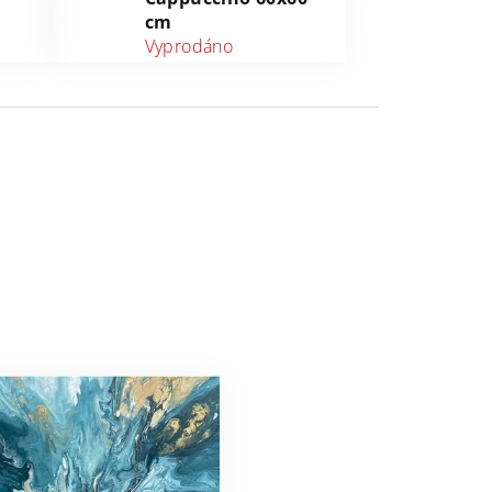
cm
Vyprodáno