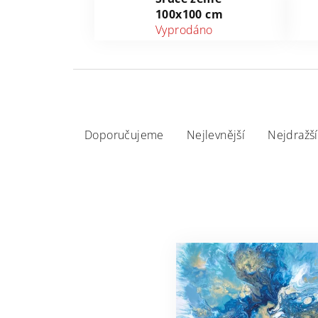
100x100 cm
Vyprodáno
Ř
Doporučujeme
Nejlevnější
Nejdražší
a
z
e
n
V
í
ý
p
p
r