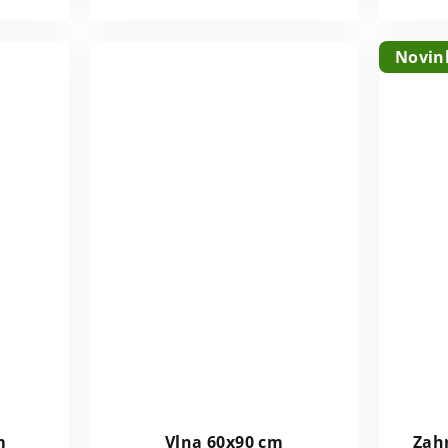
Novin
m
Vlna 60x90 cm
Zah