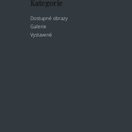
Kategorie
a
t
Dostupné obrazy
Galerie
í
Vystavené