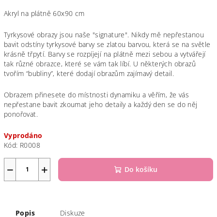
Akryl na plátně 60x90 cm
Tyrkysové obrazy jsou naše "signature". Nikdy mě nepřestanou
bavit odstíny tyrkysové barvy se zlatou barvou, která se na světle
krásně třpytí. Barvy se rozpíjejí na plátně mezi sebou a vytvářejí
tak různé obrazce, které se vám tak líbí. U některých obrazů
tvořím “bubliny”, které dodají obrazům zajímavý detail.
Obrazem přinesete do místnosti dynamiku a věřím, že vás
nepřestane bavit zkoumat jeho detaily a každý den se do něj
ponořovat.
Vyprodáno
Kód:
R0008
−
+
Do košíku
Popis
Diskuze