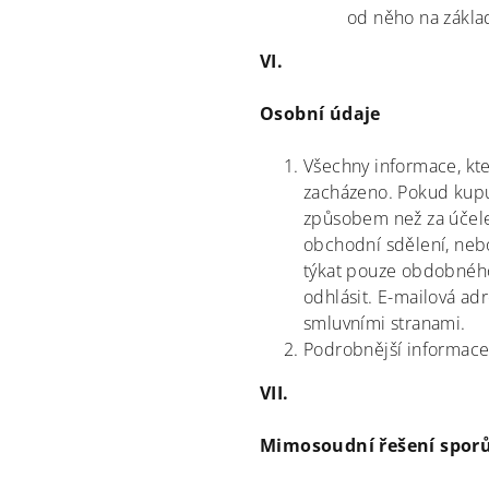
od něho na zákla
VI.
Osobní údaje
Všechny informace, kte
zacházeno. Pokud kupu
způsobem než za účele
obchodní sdělení, neb
týkat pouze obdobného
odhlásit. E-mailová a
smluvními stranami.
Podrobnější informace
VII.
Mimosoudní řešení spor