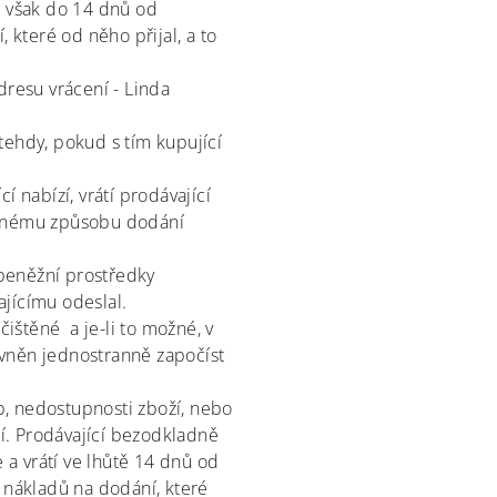
i však do 14 dnů od
které od něho přijal, a to
dresu vrácení - Linda
tehdy, pokud s tím kupující
cí nabízí, vrátí prodávající
ízenému způsobu dodání
 peněžní prostředky
ajícímu odeslal.
ištěné a je-li to možné, v
ávněn jednostranně započíst
b, nedostupnosti zboží, nebo
í. Prodávající bezodkladně
a vrátí ve lhůtě 14 dnů od
nákladů na dodání, které