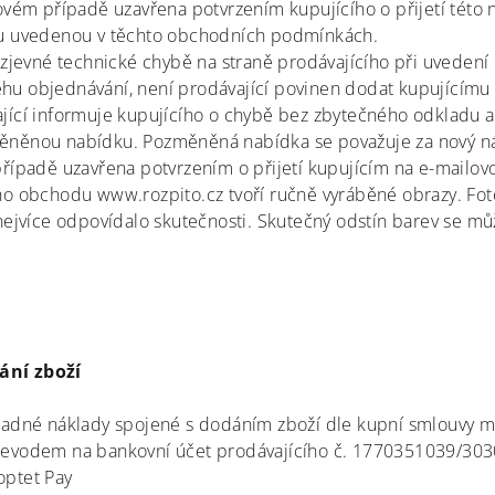
ovém případě uzavřena potvrzením kupujícího o přijetí této
su uvedenou v těchto obchodních podmínkách.
 zjevné technické chybě na straně prodávajícího při uvedení
u objednávání, není prodávající povinen dodat kupujícímu z
ící informuje kupujícího o chybě bez zbytečného odkladu a 
něnou nabídku. Pozměněná nabídka se považuje za nový ná
řípadě uzavřena potvrzením o přijetí kupujícím na e-mailov
o obchodu www.rozpito.cz tvoří ručně vyráběné obrazy. Foto
nejvíce odpovídalo skutečnosti. Skutečný odstín barev se můž
ání zboží
padné náklady spojené s dodáním zboží dle kupní smlouvy mů
evodem na bankovní účet prodávajícího č. 1770351039/303
optet Pay