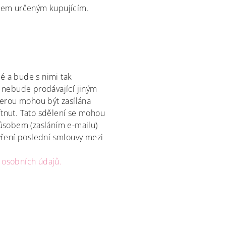
obem určeným kupujícím.
é a bude s nimi tak
 nebude prodávající jiným
terou mohou být zasílána
tnut. Tato sdělení se mohou
ůsobem (zasláním e-mailu)
vření poslední smlouvy mezi
osobních údajů.