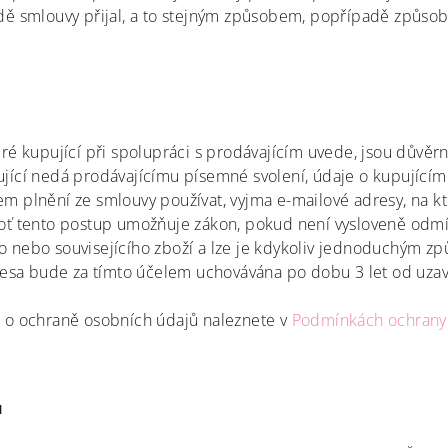
dě smlouvy přijal, a to stejným způsobem, popřípadě způs
ré kupující při spolupráci s prodávajícím uvede, jsou důvěrn
jící nedá prodávajícímu písemné svolení, údaje o kupujícím
m plnění ze smlouvy používat, vyjma e-mailové adresy, na k
oť tento postup umožňuje zákon, pokud není vysloveně odmí
 nebo souvisejícího zboží a lze je kdykoliv jednoduchým zp
dresa bude za tímto účelem uchovávána po dobu 3 let od uza
 o ochraně osobních údajů naleznete v
Podmínkách ochrany 
ů