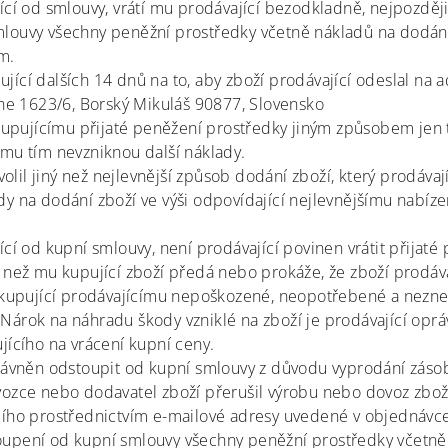
ící od smlouvy, vrátí mu prodávající bezodkladně, nejpozděj
louvy všechny peněžní prostředky včetně nákladů na dodání, 
em.
jící dalších
14 dnů
na to, aby
zboží
prodávající odeslal na a
uhe 1623/6, Borský Mikuláš 90877, Slovensko
 kupujícímu přijaté peněžení prostředky jiným způsobem jen 
 mu tím nevzniknou další náklady.
zvolil jiný než nejlevnější způsob dodání zboží, který prodávají
dy na dodání zboží ve výši odpovídající nejlevnějšímu nab
ící od kupní smlouvy, není prodávající povinen vrátit přijaté
 než mu kupující zboží předá nebo prokáže, že zboží prodáv
 kupující prodávajícímu nepoškozené, neopotřebené a nezneč
Nárok na náhradu škody vzniklé na zboží je prodávající opr
jícího na vrácení kupní ceny.
právněn odstoupit od kupní smlouvy z důvodu vyprodání záso
vozce nebo dodavatel zboží přerušil výrobu nebo dovoz zbož
cího prostřednictvím e-mailové adresy uvedené v objednávce 
upení od kupní smlouvy všechny peněžní prostředky včetně 