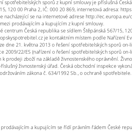
 spotřebitelských sporů z kupní smlouvy je příslušná Česk
5, 120 00 Praha 2, IČ: 000 20 869, internetová adresa: https:
ne nacházející se na internetové adrese http://ec.europa.e
ů mezi prodávajícím a kupujícím z kupní smlouvy.
ké centrum Česká republika se sídlem Štěpánská 567/15, 120
ropskyspotrebitel.cz je kontaktním místem podle Nařízení 
ze dne 21. května 2013 o řešení spotřebitelských sporů on-l
e 2009/22/ES (nařízení o řešení spotřebitelských sporů on-li
n k prodeji zboží na základě živnostenského oprávnění. Živn
příslušný živnostenský úřad. Česká obchodní inspekce vyko
održováním zákona č. 634/1992 Sb., o ochraně spotřebitele.
 prodávajícím a kupujícím se řídí právním řádem České repu