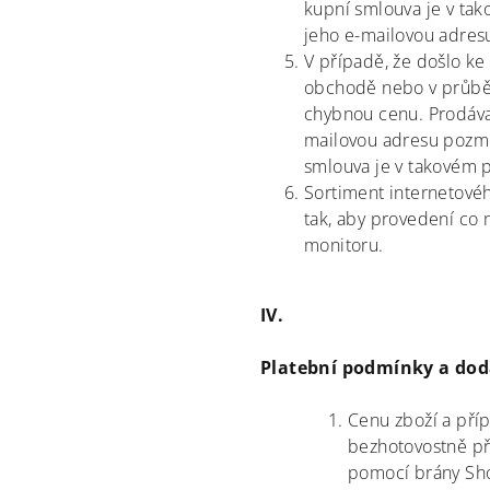
kupní smlouva je v tak
jeho e-mailovou adre
V případě, že došlo ke
obchodě nebo v průběh
chybnou cenu. Prodávaj
mailovou adresu pozmě
smlouva je v takovém p
Sortiment internetovéh
tak, aby provedení co 
monitoru.
IV.
Platební podmínky a dod
Cenu zboží a pří
bezhotovostně př
pomocí brány Sh