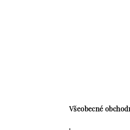
Přejít
na
obsah
Všeobecné obchod