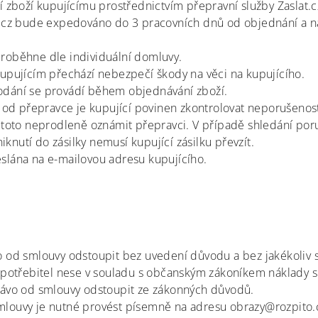
í zboží kupujícímu prostřednictvím přepravní služby Zaslat.
t.cz bude expedováno do 3 pracovních dnů od objednání a n
roběhne dle individuální domluvy.
kupujícím přechází nebezpečí škody na věci na kupujícího.
dání se provádí během objednávání zboží.
í od přepravce je kupující povinen zkontrolovat neporušenos
 toto neprodleně oznámit přepravci. V případě shledání por
nutí do zásilky nemusí kupující zásilku převzít.
slána na e-mailovou adresu kupujícího.
o od smlouvy odstoupit bez uvedení důvodu a bez jakékoliv
 Spotřebitel nese v souladu s občanským zákoníkem náklady s
rávo od smlouvy odstoupit ze zákonných důvodů.
louvy je nutné provést písemně na adresu obrazy@rozpito.