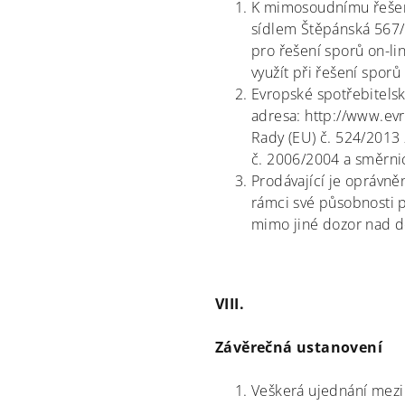
K mimosoudnímu řešení
sídlem Štěpánská 567/1
pro řešení sporů on-li
využít při řešení spor
Evropské spotřebitels
adresa: http://www.ev
Rady (EU) č. 524/2013 
č. 2006/2004 a směrnic
Prodávající je oprávně
rámci své působnosti 
mimo jiné dozor nad d
VIII.
Závěrečná ustanovení
Veškerá ujednání mezi