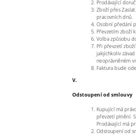
Prodávající doruč
Zboží přes Zasla
pracovních dnů.
Osobní předání p
Převzetím zboží 
Volba způsobu do
Při převzetí zbož
jakýchkoliv závad
neoprávněném vnik
Faktura bude ode
V.
Odstoupení od smlouvy
Kupující má práv
převzetí plnění.
Prodávající má p
Odstoupení od sm