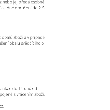
cz nebo jej předá osobně.
ásledné doručení do 2-5
t obalů zboží a v případě
ušení obalu svědčícího o
 sankce do 14 dnů od
pojené s vrácením zboží.
cz.