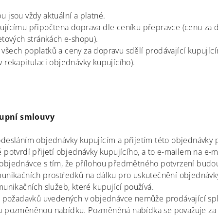
 jsou vždy aktuální a platné.
jícímu připočtena doprava dle ceníku přepravce (cenu za do
etových stránkách e-shopu).
všech poplatků a ceny za dopravu sdělí prodávající kupují
 rekapitulaci objednávky kupujícího).
kupní smlouvy
odesláním objednávky kupujícím a přijetím této objednávky 
 potvrdí přijetí objednávky kupujícího, a to e-mailem na e-
objednávce s tím, že přílohou předmětného potvrzení bud
unikačních prostředků na dálku pro uskutečnění objednávky 
munikačních služeb, které kupující používá.
z požadavků uvedených v objednávce nemůže prodávající spln
u pozměněnou nabídku. Pozměněná nabídka se považuje za 