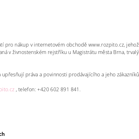
tí pro nákup v internetovém obchodě www.rozpito.cz, jehož
aná v živnostenském rejstříku u Magistrátu města Brna, trva
upřesňují práva a povinnosti prodávajícího a jeho zákazníků 
ito.cz
, telefon: +420 602 891 841.
ch