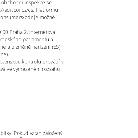
á obchodní inspekce se
//adr.coi.cz/cs. Platformu
u/consumers/odr je možné
 00 Praha 2, internetová
Evropského parlamentu a
ine a o změně nařízení (ES)
ne).
ostenskou kontrolu provádí v
nává ve vymezeném rozsahu
bliky. Pokud vztah založený