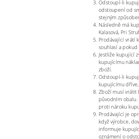
Odstoupí-li kupuj
odstoupení od sm
stejným způsob
Následně
má
kupu
Kalasová, Pri Str
Prodávající vrátí
souhlasí a pokud
Jestliže kupující 
kupujícímu nákla
zboží.
Odstoupí-li kupuj
kupujícímu dříve,
Zboží musí vrátit
původním obalu. 
proti nároku kupu
Prodávající je o
když výrobce, do
informuje kupují
oznámení o odsto