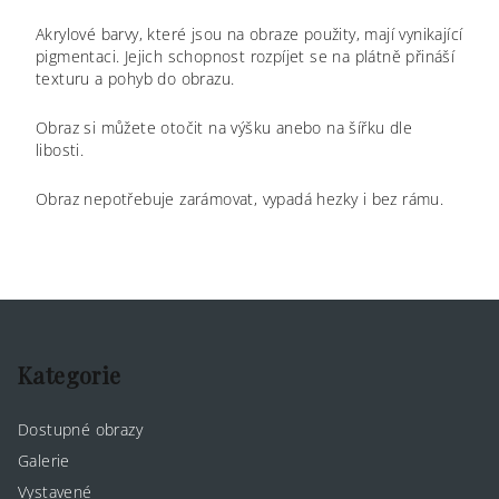
Akrylové barvy, které jsou na obraze použity, mají vynikající
pigmentaci. Jejich schopnost rozpíjet se na plátně přináší
texturu a pohyb do obrazu.
Obraz si můžete otočit na výšku anebo na šířku dle
libosti.
Obraz nepotřebuje zarámovat, vypadá hezky i bez rámu.
Z
á
p
Kategorie
a
Dostupné obrazy
t
Galerie
í
Vystavené