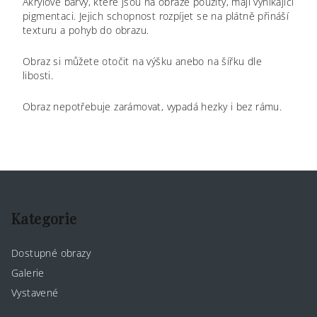
Akrylové barvy, které jsou na obraze použity, mají vynikající
pigmentaci. Jejich schopnost rozpíjet se na plátně přináší
texturu a pohyb do obrazu.
Obraz si můžete otočit na výšku anebo na šířku dle
libosti.
Obraz nepotřebuje zarámovat, vypadá hezky i bez rámu.
Z
á
p
Kategorie
a
Dostupné obrazy
t
Galerie
í
Vystavené