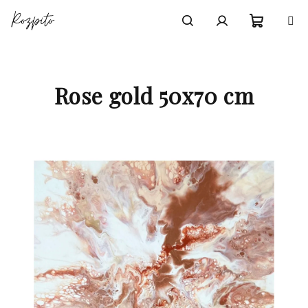
Přejít
na
obsah
Nákupn
Hledat
Přihlášení
košík
Rose gold 50x70 cm