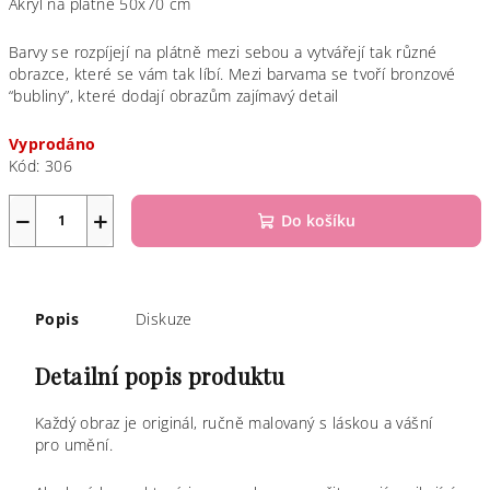
Akryl na plátně 50x70 cm
Barvy se rozpíjejí na plátně mezi sebou a vytvářejí tak různé
obrazce, které se vám tak líbí. Mezi barvama se tvoří bronzové
“bubliny”, které dodají obrazům zajímavý detail
Vyprodáno
Kód:
306
−
+
Do košíku
Popis
Diskuze
Detailní popis produktu
Každý obraz je originál, ručně malovaný s láskou a vášní
pro umění.