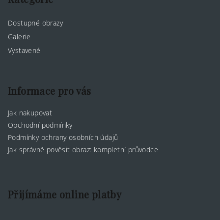
a
Dostupné obrazy
t
Galerie
í
Vystavené
Informace pro vás
Jak nakupovat
Obchodní podmínky
Podmínky ochrany osobních údajů
Jak správně pověsit obraz: kompletní průvodce
Přijímáme online platby