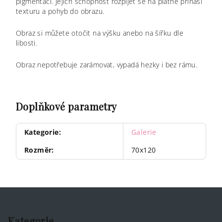
pigmentaci. Jejich schopnost rozpíjet se na plátně přináší
texturu a pohyb do obrazu.
Obraz si můžete otočit na výšku anebo na šířku dle
libosti.
Obraz nepotřebuje zarámovat, vypadá hezky i bez rámu.
Doplňkové parametry
Kategorie
:
Galerie
Rozměr
:
70x120
Z
á
p
Kategorie